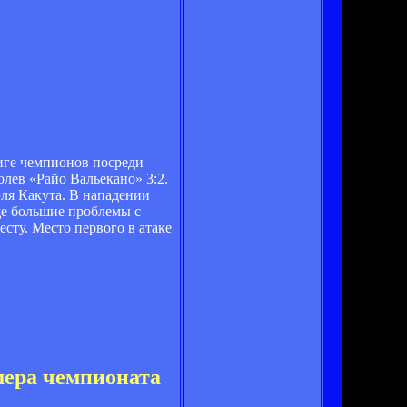
иге чемпионов посреди
лев «Райо Вальекано» 3:2.
эля Какута. В нападении
ще большие проблемы с
есту. Место первого в атаке
мера чемпионата