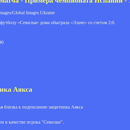
р матча - Примера чемпионата Испании - 1
mages/Global Images Ukraine
футболу «Севилья» дома обыграла «Эльче» со счетом 2:0.
90
ика Аякса
н в качестве игрока "Севильи".