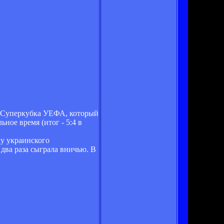
ле Суперкубка УЕФА, который
ное время (итог - 5:4 в
лу украинского
 два раза сыграла вничью. В