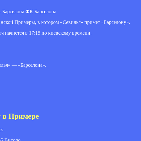
ФК Барселона
спанской Примеры, в котором «Севилья» примет «Барселону».
ч начнется в 17:15 по киевскому времени.
илья» — «Барселона».
у в Примере
es
 65 Витоло