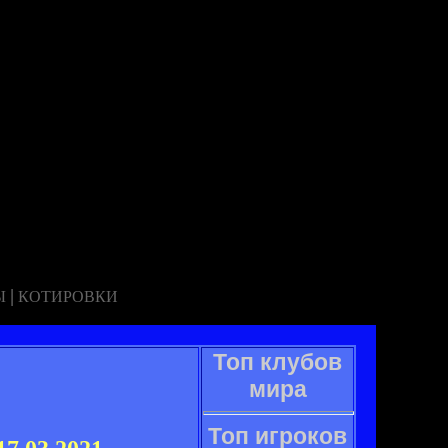
|
Ы
КОТИРОВКИ
Топ клубов
мира
Топ игроков