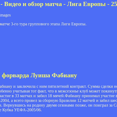
 Видео и обзор матча - Лига Европы - 25
Images
матче 3-го тура группового этапа Лиги Европы.
о форварда Луиша Фабиану
биану и заключила с ним пятилетний контракт. Сумма сделки н
енно учитывая тот факт, что в межсезонье клуб может покинуть
астие в 33 матчах и забил 18 мячей.Фабиану принимал участие в
004, а всего провел за сборную Бразилии 12 матчей и забил ше
. Вернувшись на родину двумя сезонами позже, он поиграл за Са
ге Кубка УЕФА-2005/06.