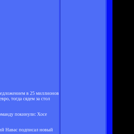
предложением в 25 миллионов
ро, тогда сядем за стол
оманду покинули: Хосе
ний Навас подписал новый