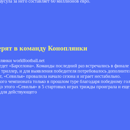
аусула за него составляет 60 миллионов евро.
ерят в команду Коноплянки
worldfootball.net
иедет «Барселона». Команды последний раз встречались в фина
риллер, и для выявления победителя потребовалось дополнитель
т, «Севилья» провалила начало сезона и играет нестабильно.
ого чемпионата только в прошлом туре благодаря победному го
о этого «Севилья» в 5 стартовых играх трижды проиграла и еще
а для действующего