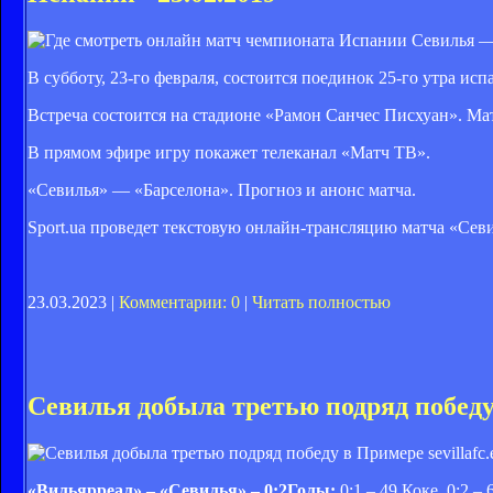
В субботу, 23-го февраля, состоится поединок 25-го утра и
Встреча состоится на стадионе «Рамон Санчес Писхуан». Мат
В прямом эфире игру покажет телеканал «Матч ТВ».
«Севилья» — «Барселона». Прогноз и анонс матча.
Sport.ua проведет текстовую онлайн-трансляцию матча «Сев
23.03.2023 |
Комментарии: 0
|
Читать полностью
Севилья добыла третью подряд побед
sevillafc.
«Вильярреал» – «Севилья» – 0:2
Голы:
0:1 – 49 Коке, 0:2 –