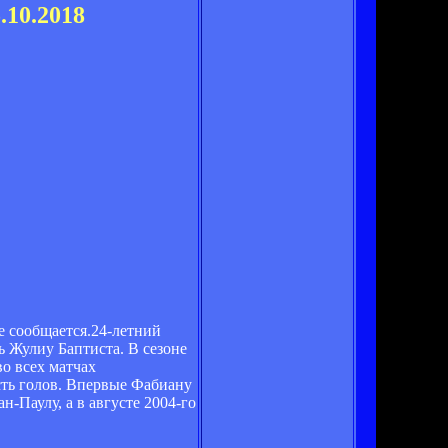
.10.2018
е сообщается.24-летний
 Жулиу Баптиста. В сезоне
о всех матчах
сть голов. Впервые Фабиану
н-Паулу, а в августе 2004-го