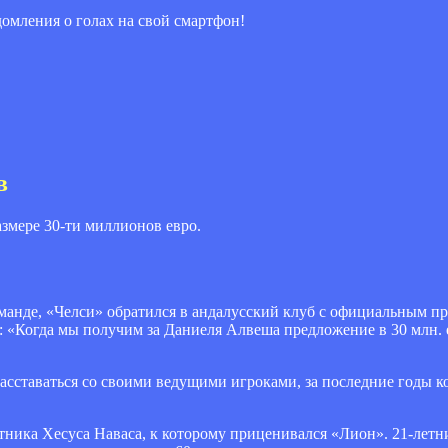
мления о голах на свой смартфон!
в
азмере 30-ти миллионов евро.
команде, «Челси» обратился в андалусский клуб с официальным 
 «Когда мы получим за Даниеля Алвеша предложение в 30 млн. ев
сставаться со своими ведущими игроками, за последние годы к
тника Хесуса Наваса, к которому приценивался «Лион». 21-лет