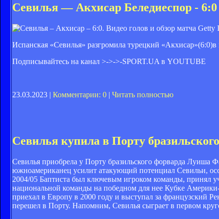
Севилья — Акхисар Беледиеспор - 6:0 -
Getty 
Испанская «Севилья» разгромила турецкий «Акхисар»(6:0)в 
Подписывайтесь на канал >->->-
SPORT.UA в YOUTUBE
23.03.2023 |
Комментарии: 0
|
Читать полностью
Севилья купила в Порту бразильског
Севилья приобрела у Порту бразильского форварда Луиша Фа
южноамериканец усилит атакующий потенциал Севильи, особ
2004/05 Баптиста был ключевым игроком команды, принял уч
национальной команды на победном для нее Кубке Америки-2
приехал в Европу в 2000 году и выступал за французский Рен
перешел в Порту. Напомним, Севилья сыграет в первом кру