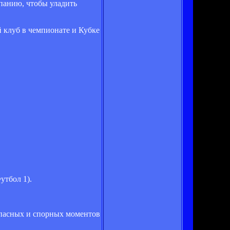
спанию, чтобы уладить
й клуб в чемпионате и Кубке
утбол 1).
опасных и спорных моментов