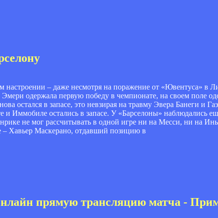
рселону
ом настроении – даже несмотря на поражение от «Ювентуса» в Л
 Эмери одержала первую победу в чемпионате, на своем поле одо
ва остался в запасе, это невзирая на травму Эвера Банеги и Га
е и Иммобиле остались в запасе. У «Барселоны» наблюдались е
нрике не мог рассчитывать в одной игре ни на Месси, ни на Инь
е – Хавьер Маскерано, отдавший позицию в
 онлайн прямую трансляцию матча - При