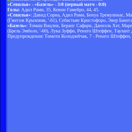
«Севилья» - «Базель» - 3:0 (первый матч - 0:0)
Голы
: Адил Рами, 35, Кевин Гамейро, 44, 45.
«Севилья»
: Давид Сориа, Адил Рами, Бенуа Тремулинас, Ма
(Гжегож Крыховяк, '-61), Себастьян Кристофоро, Эвер Банег
«Базель»
: Томаш Вацлик, Беранг Сафари, Даниэль Хег, Маре
(Брель Эмболо, '-60), Лука Зуффи, Ренато Штеффен, Таулант 
Предупреждения: Тимоти Колодзейчак, 7 - Ренато Штеффен, 