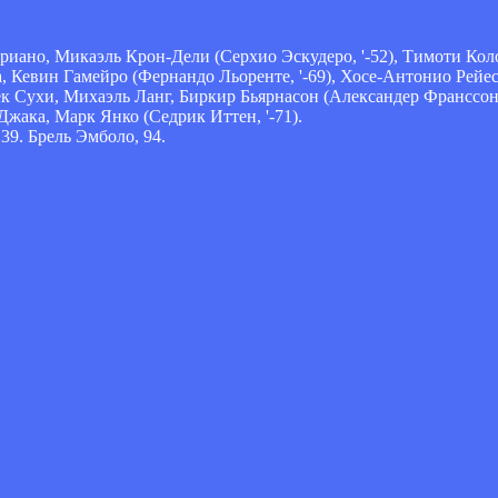
риано, Микаэль Крон-Дели (Серхио Эскудеро, '-52), Тимоти Кол
а, Кевин Гамейро (Фернандо Льоренте, '-69), Хосе-Антонио Рейес
к Сухи, Михаэль Ланг, Биркир Бьярнасон (Александер Франссон,
Джака, Марк Янко (Седрик Иттен, '-71).
39. Брель Эмболо, 94.