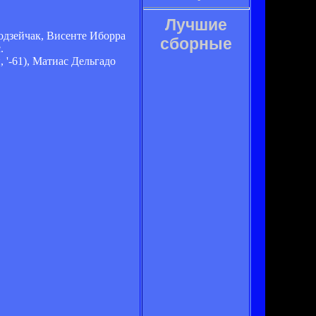
Лучшие
одзейчак, Висенте Иборра
сборные
.
 '-61), Матиас Дельгадо