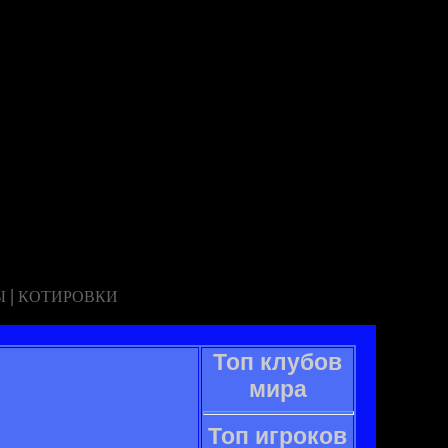
|
Ы
КОТИРОВКИ
Топ клубов
мира
Топ игроков