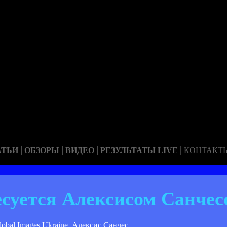
|
|
|
|
АТЬИ
ОБЗОРЫ
ВИДЕО
РЕЗУЛЬТАТЫ LIVE
КОНТАКТ
суется Алексисом Санчес
lobal Images Ukraine. Алексис Санчес