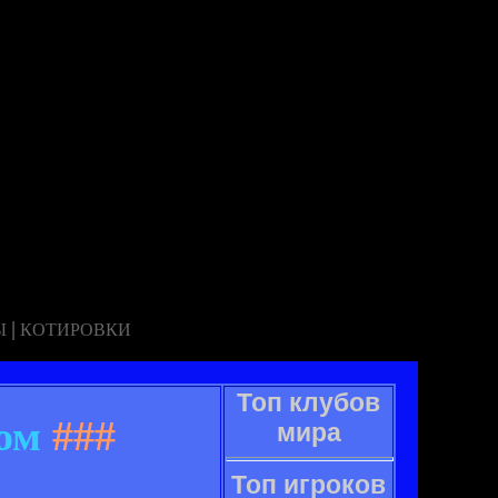
|
Ы
КОТИРОВКИ
Топ клубов
ом
###
мира
Топ игроков