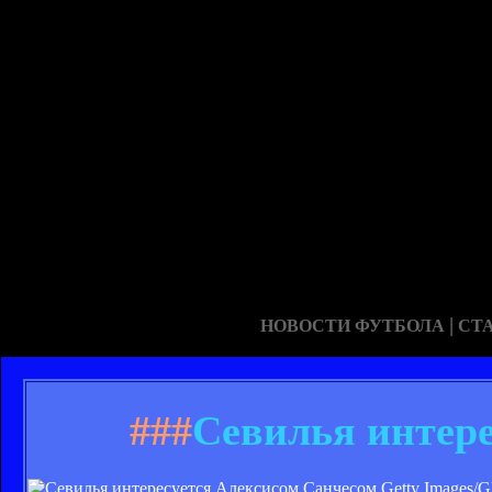
|
НОВОСТИ ФУТБОЛА
СТ
###
Севилья интере
Getty Images/G